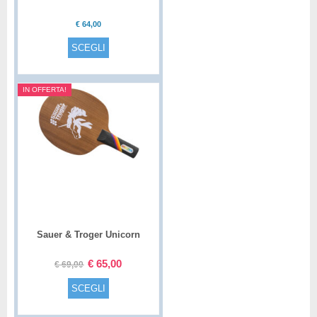
€
64,00
SCEGLI
IN OFFERTA!
Sauer & Troger Unicorn
€
65,00
€
69,00
SCEGLI