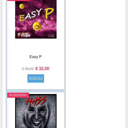
Easy P
€
32,00
€
36,00
SCEGLI
IN OFFERTA!