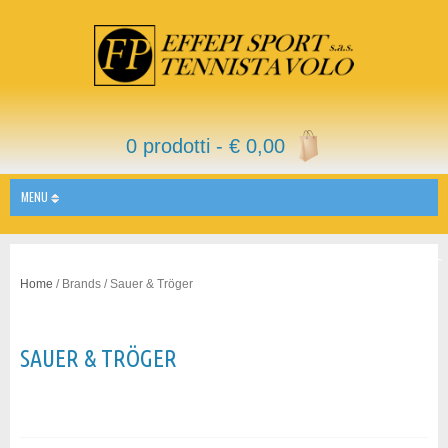
0 prodotti -
€
0,00
MENU
Home
/ Brands / Sauer & Tröger
SAUER & TRÖGER