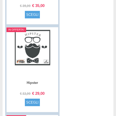
€
35,00
€
39,00
SCEGLI
IN OFFERTA!
Hipster
€
29,00
€
32,00
SCEGLI