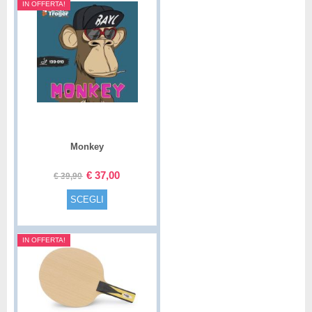
IN OFFERTA!
Monkey
€
37,00
€
39,90
SCEGLI
IN OFFERTA!