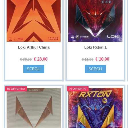
Loki Arthur China
Loki Rxton 1
€
28,00
€
10,00
€
30,00
€
11,00
SCEGLI
SCEGLI
IN OFFERTA!
IN OFFERTA!