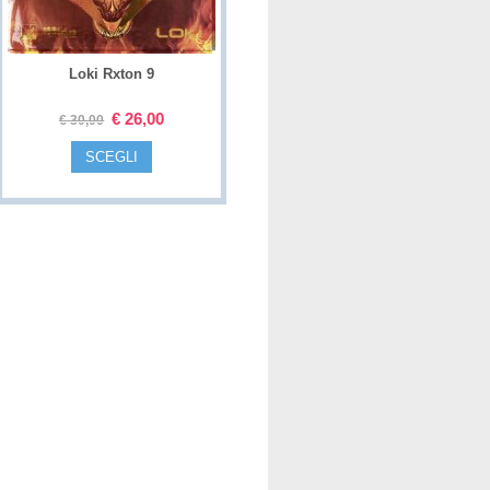
Loki Rxton 9
€
26,00
€
30,00
SCEGLI