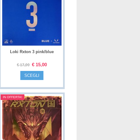
Loki Rxton 3 pink/blue
€
15,00
€
17,00
SCEGLI
IN OFFERTA!