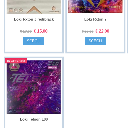
Loki Rxton 3 red/black
Loki Rxton 7
€
15,00
€
22,00
€
17,00
€
25,00
SCEGLI
SCEGLI
IN OFFERTA!
Loki Telson 100