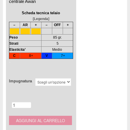
centrale Awan
Scheda tecnica telaio
[Legenda]
–
AR
+
–
OFF
+
Peso
85 gr.
Strati
5
Elasticita’
Medio
C
8+
V
7+
Impugnatura
AGGIUNGI AL CARRELLO