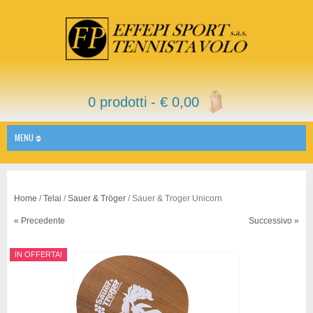
0 prodotti -
€
0,00
MENU
Home
/
Telai
/
Sauer & Tröger
/ Sauer & Troger Unicorn
« Precedente
Successivo »
IN OFFERTA!