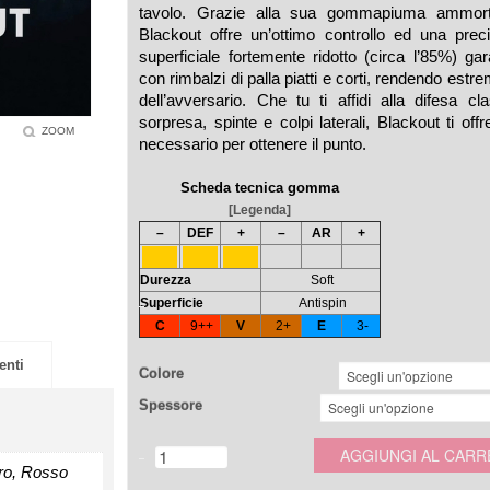
tavolo. Grazie alla sua gommapiuma ammort
Blackout offre un’ottimo controllo ed una precis
superficiale fortemente ridotto (circa l’85%) ga
con rimbalzi di palla piatti e corti, rendendo es
dell’avversario. Che tu ti affidi alla difesa c
sorpresa, spinte e colpi laterali, Blackout ti offr
ZOOM
necessario per ottenere il punto.
Scheda tecnica gomma
[Legenda]
–
DEF
+
–
AR
+
Durezza
Soft
Superficie
Antispin
C
9++
V
2+
E
3-
enti
Colore
Spessore
AGGIUNGI AL CARR
ro, Rosso