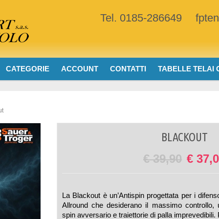
Tel. 0185-286649
fpte
CATEGORIE
ACCOUNT
CONTATTI
TABELLE TELAI
ut
BLACKOUT
€
39,90
€
37,0
La Blackout è un’Antispin progettata per i difenso
Allround che desiderano il massimo controllo, 
spin avversario e traiettorie di palla imprevedibili. 