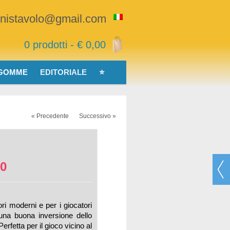
nnistavolo@gmail.com
0 prodotti -
€
0,00
 GOMME
EDITORIALE
⭐
« Precedente
Successivo »
0
ri moderni e per i giocatori
una buona inversione dello
Perfetta per il gioco vicino al