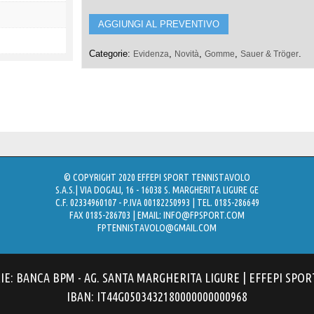
AGGIUNGI AL PREVENTIVO
Categorie:
,
,
,
.
Evidenza
Novità
Gomme
Sauer & Tröger
© COPYRIGHT 2020 EFFEPI SPORT TENNISTAVOLO
S.A.S.| VIA DOGALI, 16 - 16038 S. MARGHERITA LIGURE GE
C.F. 02334960107 - P.IVA 00182250993 | TEL. 0185-286649
FAX 0185-286703 | EMAIL:
INFO@FPSPORT.COM
FPTENNISTAVOLO@GMAIL.COM
: BANCA BPM - AG. SANTA MARGHERITA LIGURE | EFFEPI SPOR
IBAN: IT44G0503432180000000000968