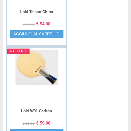
Loki Telson China
€
54,00
€
59,00
AGGIUNGI AL CARRELLO
IN OFFERTA!
Loki W01 Carbon
€
59,00
€
69,00