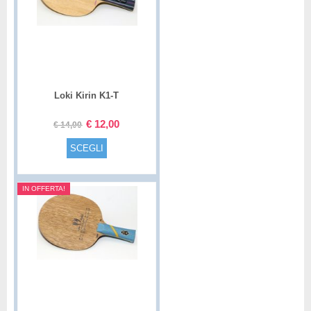
Loki Kirin K1-T
€
12,00
€
14,00
SCEGLI
IN OFFERTA!