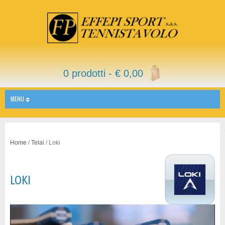
0 prodotti -
€
0,00
MENU
Home
/
Telai
/ Loki
LOKI
Video
Player