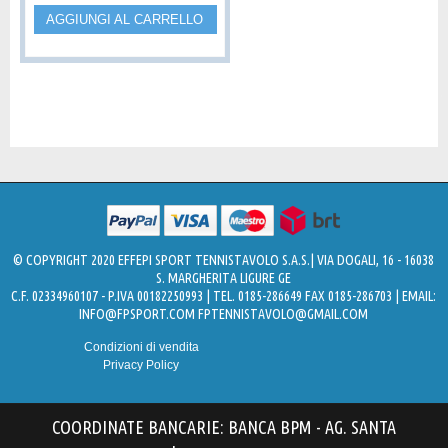
AGGIUNGI AL CARRELLO
© COPYRIGHT 2020 EFFEPI SPORT TENNISTAVOLO S.A.S.| VIA DOGALI, 16 - 16038
S. MARGHERITA LIGURE GE
C.F. 02334960107 - P.IVA 00182250993 | TEL. 0185-286649 FAX 0185-286703 | EMAIL:
INFO@FPSPORT.COM
FPTENNISTAVOLO@GMAIL.COM
Condizioni di vendita
Privacy Policy
COORDINATE BANCARIE: BANCA BPM - AG. SANTA