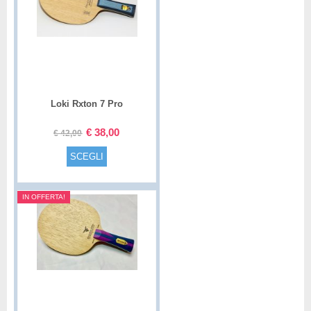
Loki Rxton 7 Pro
€
38,00
€
42,00
SCEGLI
IN OFFERTA!