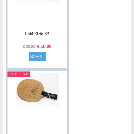
Loki Kirin K5
€
18,00
€
20,00
SCEGLI
IN OFFERTA!