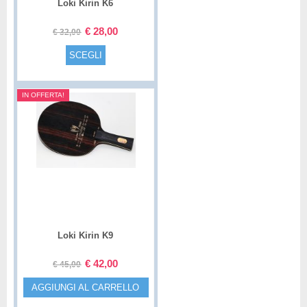
Loki Kirin K6
€
28,00
€
32,00
SCEGLI
IN OFFERTA!
Loki Kirin K9
€
42,00
€
45,00
AGGIUNGI AL CARRELLO