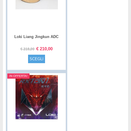
Loki Liang Jingkun ADC
Special – R
€
210,00
€
219,00
SCEGLI
IN OFFERTA!