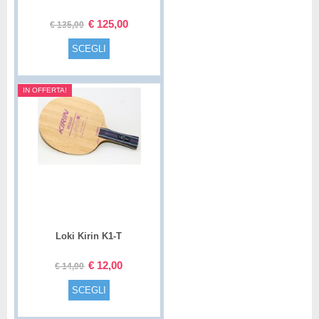
Special
€
125,00
€
135,00
SCEGLI
IN OFFERTA!
Loki Kirin K1-T
€
12,00
€
14,00
SCEGLI