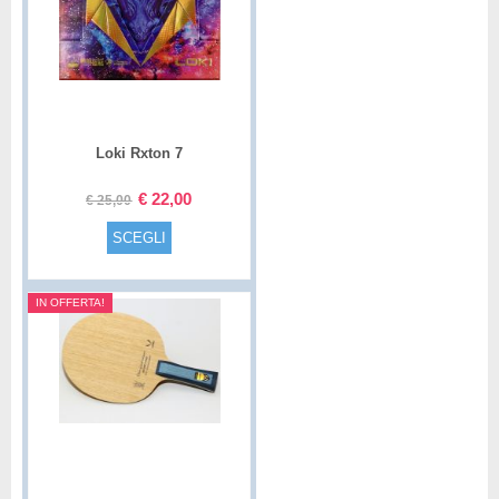
Loki Rxton 7
€
22,00
€
25,00
SCEGLI
IN OFFERTA!