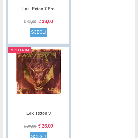
Loki Rxton 7 Pro
€
38,00
€
42,00
SCEGLI
IN OFFERTA!
Loki Rxton 9
€
26,00
€
30,00
SCEGLI