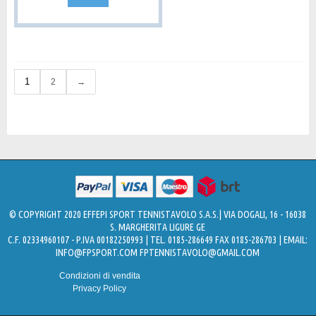
1
2
→
© COPYRIGHT 2020 EFFEPI SPORT TENNISTAVOLO S.A.S.| VIA DOGALI, 16 - 16038
S. MARGHERITA LIGURE GE
C.F. 02334960107 - P.IVA 00182250993 | TEL. 0185-286649 FAX 0185-286703 | EMAIL:
INFO@FPSPORT.COM
FPTENNISTAVOLO@GMAIL.COM
Condizioni di vendita
Privacy Policy