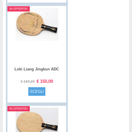
IN OFFERTA!
Loki Liang Jingkun ADC
Special
€
150,00
€
160,00
SCEGLI
IN OFFERTA!