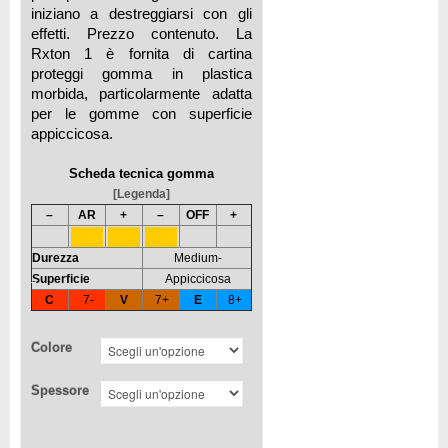
iniziano a destreggiarsi con gli
effetti. Prezzo contenuto. La
Rxton 1 è fornita di cartina
proteggi gomma in plastica
morbida, particolarmente adatta
per le gomme con superficie
appiccicosa.
Scheda tecnica gomma
[Legenda]
–
AR
+
–
OFF
+
Durezza
Medium-
Superficie
Appiccicosa
C
7-
V
7+
E
8+
Colore
Spessore