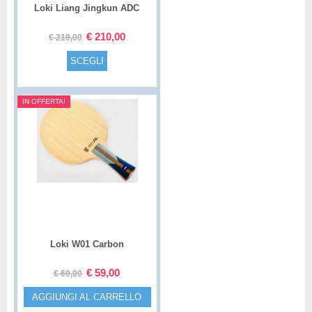
Loki Liang Jingkun ADC
Special – R
€
210,00
€
219,00
SCEGLI
IN OFFERTA!
Loki W01 Carbon
€
59,00
€
69,00
AGGIUNGI AL CARRELLO