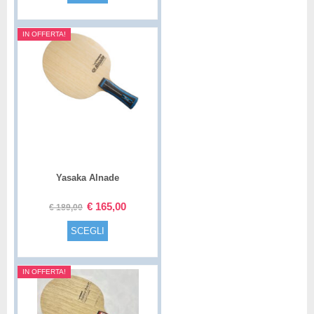
IN OFFERTA!
Yasaka Alnade
€
165,00
€
189,00
SCEGLI
IN OFFERTA!