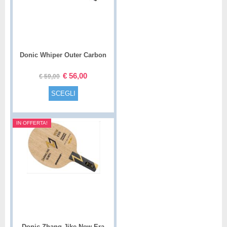
Donic Whiper Outer Carbon
€
56,00
€
59,00
SCEGLI
IN OFFERTA!
Donic Zhang Jike New Era