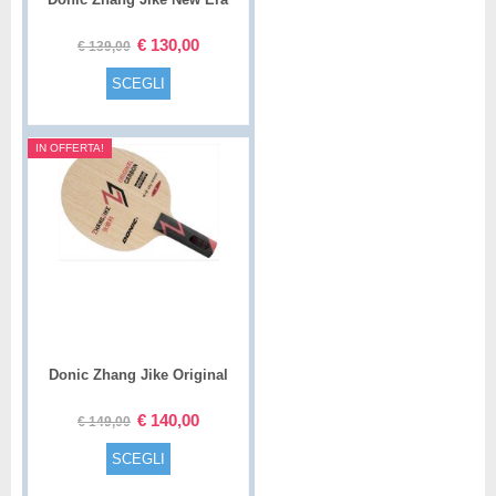
€
130,00
€
139,00
SCEGLI
IN OFFERTA!
Donic Zhang Jike Original
Carbon
€
140,00
€
149,00
SCEGLI