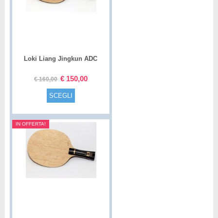
Loki Liang Jingkun ADC
Special
€
150,00
€
160,00
SCEGLI
IN OFFERTA!