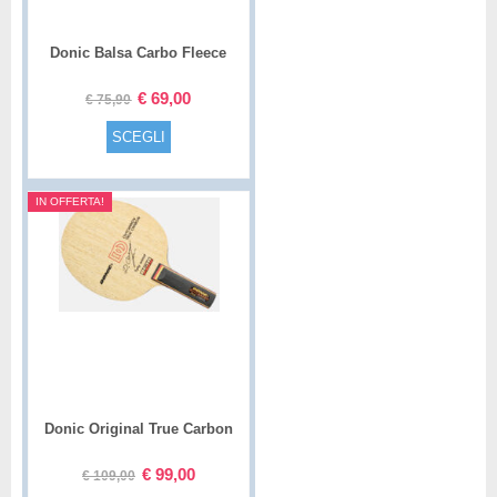
Donic Balsa Carbo Fleece
€
69,00
€
75,90
SCEGLI
IN OFFERTA!
Donic Original True Carbon
€
99,00
€
109,00