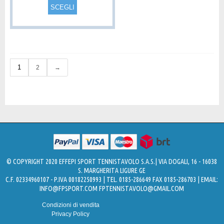
SCEGLI
1
2
→
© COPYRIGHT 2020 EFFEPI SPORT TENNISTAVOLO S.A.S.| VIA DOGALI, 16 - 16038
S. MARGHERITA LIGURE GE
C.F. 02334960107 - P.IVA 00182250993 | TEL. 0185-286649 FAX 0185-286703 | EMAIL:
INFO@FPSPORT.COM
FPTENNISTAVOLO@GMAIL.COM
Condizioni di vendita
Privacy Policy