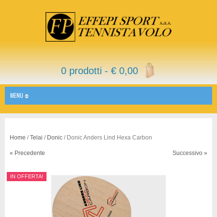
0 prodotti -
€
0,00
MENU
Home
/
Telai
/
Donic
/ Donic Anders Lind Hexa Carbon
« Precedente
Successivo »
IN OFFERTA!