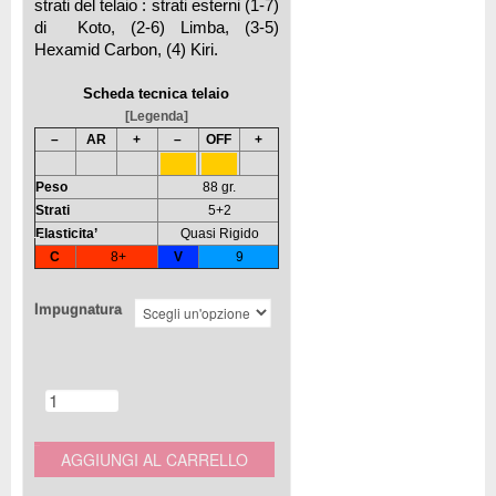
strati del telaio : strati esterni (1-7)
di Koto, (2-6) Limba, (3-5)
Hexamid Carbon, (4) Kiri.
Scheda tecnica telaio
[Legenda]
–
AR
+
–
OFF
+
Peso
88 gr.
Strati
5+2
Elasticita’
Quasi Rigido
C
8+
V
9
Impugnatura
AGGIUNGI AL CARRELLO