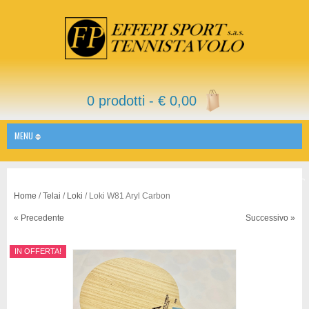
0 prodotti -
€
0,00
MENU
Home
/
Telai
/
Loki
/ Loki W81 Aryl Carbon
« Precedente
Successivo »
IN OFFERTA!