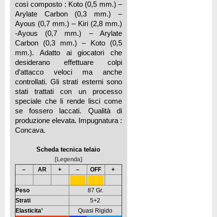
così composto : Koto (0,5 mm.) –
Arylate Carbon (0,3 mm.) –
Ayous (0,7 mm.) – Kiri (2,8 mm.)
-Ayous (0,7 mm.) – Arylate
Carbon (0,3 mm.) – Koto (0,5
mm.). Adatto ai giocatori che
desiderano effettuare colpi
d’attacco veloci ma anche
controllati. Gli strati esterni sono
stati trattati con un processo
speciale che li rende lisci come
se fossero laccati. Qualità di
produzione elevata. Impugnatura :
Concava.
Scheda tecnica telaio
[Legenda]
–
AR
+
–
OFF
+
Peso
87 Gr.
Strati
5+2
Elasticita’
Quasi Rigido