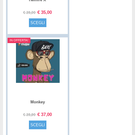
€
35,00
€
39,00
SCEGLI
IN OFFERTA!
Monkey
€
37,00
€
39,90
SCEGLI