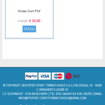
Victas Curl P1V
€
32,00
€
42,00
SCEGLI
© COPYRIGHT 2020 EFFEPI SPORT TENNISTAVOLO S.A.S.| VIA DOGALI, 16 - 16038
S. MARGHERITA LIGURE GE
C.F. 02334960107 - P.IVA 00182250993 | TEL. 0185-286649 FAX 0185-286703 | EMAIL:
INFO@FPSPORT.COM
FPTENNISTAVOLO@GMAIL.COM