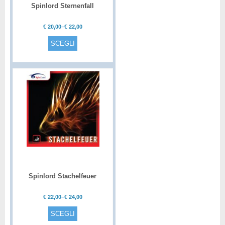
Spinlord Sternenfall
€
20,00
–
€
22,00
SCEGLI
Spinlord Stachelfeuer
€
22,00
–
€
24,00
SCEGLI