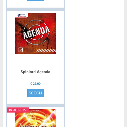
Spinlord Agenda
€
22,00
SCEGLI
IN OFFERTA!