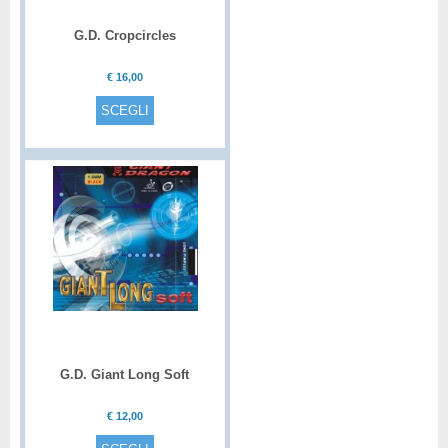
G.D. Cropcircles
€
16,00
SCEGLI
G.D. Giant Long Soft
€
12,00