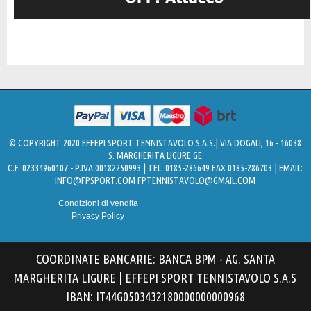
© COPYRIGHT 2020 EFFEPI SPORT TENNISTAVOLO S.A.S.| VIA DOGALI, 16 - 16038
S. MARGHERITA LIGURE GE
C.F. 02334960107 - P.IVA 00182250993 | TEL. 0185-286649 FAX 0185-286703 | EMAIL:
INFO@FPSPORT.COM
FPTENNISTAVOLO@GMAIL.COM
Condizioni di vendita
Privacy Policy
COORDINATE BANCARIE: BANCA BPM - AG. SANTA
MARGHERITA LIGURE | EFFEPI SPORT TENNISTAVOLO S.A.S
IBAN: IT44G0503432180000000000968