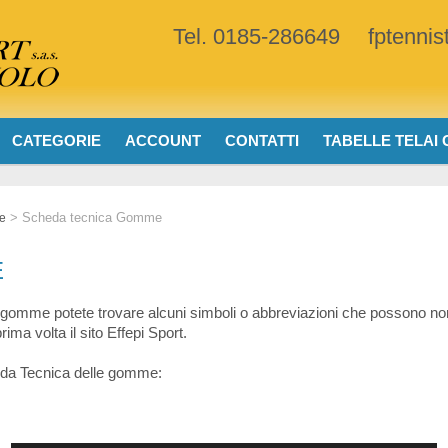
Tel. 0185-286649
fptenni
CATEGORIE
ACCOUNT
CONTATTI
TABELLE TELAI
>
Scheda tecnica Gomme
pe
E
le gomme potete trovare alcuni simboli o abbreviazioni che possono n
rima volta il sito Effepi Sport.
eda Tecnica delle gomme: