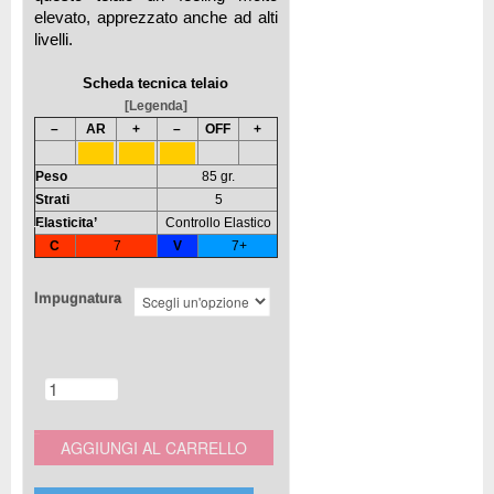
elevato, apprezzato anche ad alti
livelli.
Scheda tecnica telaio
[Legenda]
–
AR
+
–
OFF
+
Peso
85 gr.
Strati
5
Elasticita’
Controllo Elastico
C
7
V
7+
Impugnatura
AGGIUNGI AL CARRELLO