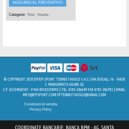
AGGIUNGI AL PREVENTIVO
Categorie:
,
.
Telai
Yasaka
© COPYRIGHT 2020 EFFEPI SPORT TENNISTAVOLO S.A.S.| VIA DOGALI, 16 - 16038
S. MARGHERITA LIGURE GE
C.F. 02334960107 - P.IVA 00182250993 | TEL. 0185-286649 FAX 0185-286703 | EMAIL:
INFO@FPSPORT.COM
FPTENNISTAVOLO@GMAIL.COM
Condizioni di vendita
Privacy Policy
COORDINATE BANCARIE: BANCA BPM - AG. SANTA