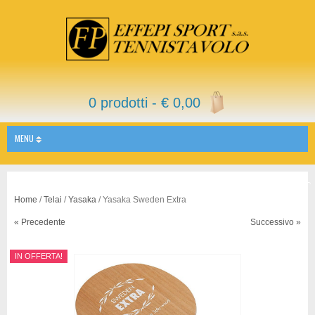
0 prodotti -
€
0,00
MENU
Home
/
Telai
/
Yasaka
/ Yasaka Sweden Extra
« Precedente
Successivo »
IN OFFERTA!