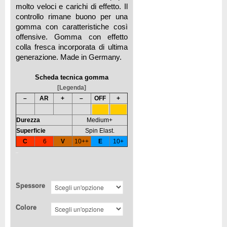
molto veloci e carichi di effetto. Il
controllo rimane buono per una
gomma con caratteristiche così
offensive. Gomma con effetto
colla fresca incorporata di ultima
generazione. Made in Germany.
Scheda tecnica gomma
[Legenda]
–
AR
+
–
OFF
+
Durezza
Medium+
Superficie
Spin Elast.
C
6
V
10++
E
10+
Spessore
Colore