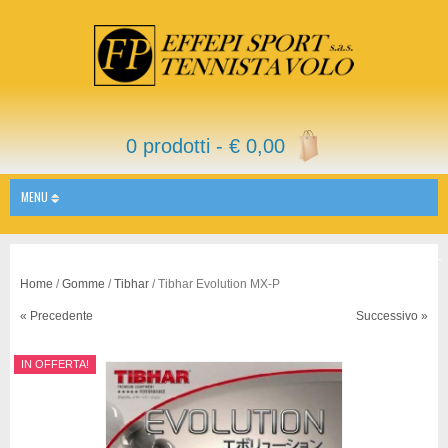
0 prodotti -
€
0,00
MENU
Home
/
Gomme
/
Tibhar
/ Tibhar Evolution MX-P
« Precedente
Successivo »
IN OFFERTA!