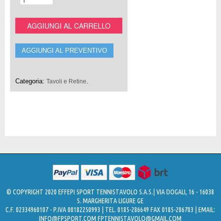
AGGIUNGI AL CARRELLO
AGGIUNGI AL PREVENTIVO
Categoria:
.
Tavoli e Retine
© COPYRIGHT 2020 EFFEPI SPORT TENNISTAVOLO S.A.S.| VIA DOGALI, 16 - 16038
S. MARGHERITA LIGURE GE
C.F. 02334960107 - P.IVA 00182250993 | TEL. 0185-286649 FAX 0185-286703 | EMAIL:
INFO@FPSPORT.COM
FPTENNISTAVOLO@GMAIL.COM