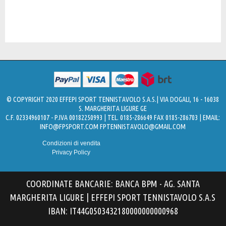
© COPYRIGHT 2020 EFFEPI SPORT TENNISTAVOLO S.A.S.| VIA DOGALI, 16 - 16038
S. MARGHERITA LIGURE GE
C.F. 02334960107 - P.IVA 00182250993 | TEL. 0185-286649 FAX 0185-286703 | EMAIL:
INFO@FPSPORT.COM
FPTENNISTAVOLO@GMAIL.COM
Condizioni di vendita
Privacy Policy
COORDINATE BANCARIE: BANCA BPM - AG. SANTA
MARGHERITA LIGURE | EFFEPI SPORT TENNISTAVOLO S.A.S
IBAN: IT44G0503432180000000000968