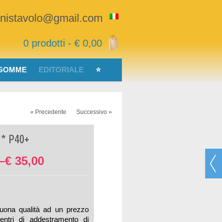
nnistavolo@gmail.com
0 prodotti -
€
0,00
 GOMME
EDITORIALE
⭐
« Precedente
Successivo »
* P40+
–
€
35,00
uona qualità ad un prezzo
centri di addestramento di