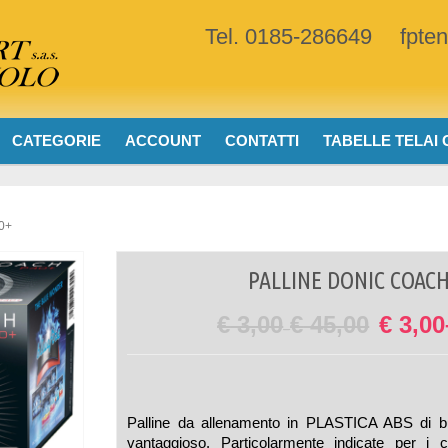
Tel. 0185-286649
fpte
CATEGORIE
ACCOUNT
CONTATTI
TABELLE TELAI
40+
PALLINE DONIC COACH
€
3,00
€
45,00
€
3,00
–
Palline da allenamento in PLASTICA ABS di b
vantaggioso. Particolarmente indicate per i 