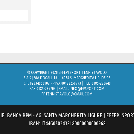
© COPYRIGHT 2020 EFFEPI SPORT TENNISTAVOLO
S.A.S.| VIA DOGALI, 16 - 16038 S. MARGHERITA LIGURE GE
C.F. 02334960107 - P.IVA 00182250993 | TEL. 0185-286649
FAX 0185-286703 | EMAIL:
INFO@FPSPORT.COM
FPTENNISTAVOLO@GMAIL.COM
: BANCA BPM - AG. SANTA MARGHERITA LIGURE | EFFEPI SPOR
IBAN: IT44G0503432180000000000968