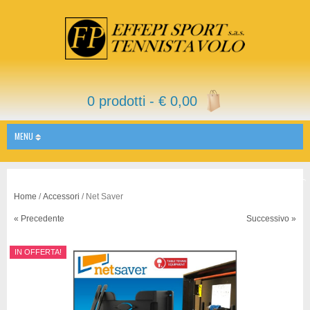
0 prodotti -
€
0,00
MENU
Home
/
Accessori
/ Net Saver
« Precedente
Successivo »
IN OFFERTA!