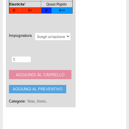
Elasticita’
Quasi Rigido
C
6+
V
8++
Impugnatura
AGGIUNGI AL CARRELLO
AGGIUNGI AL PREVENTIVO
Categorie:
,
.
Telai
Donic