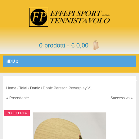
0 prodotti -
€
0,00
MENU
Home
/
Telai
/
Donic
/ Donic Persson Powerplay V1
« Precedente
Successivo »
IN OFFERTA!