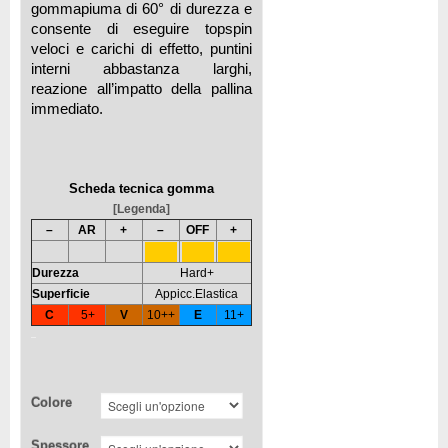
gommapiuma di 60° di durezza e
consente di eseguire topspin
veloci e carichi di effetto, puntini
interni abbastanza larghi,
reazione all’impatto della pallina
immediato.
Scheda tecnica gomma
[Legenda]
–
AR
+
–
OFF
+
Durezza
Hard+
Superficie
Appicc.Elastica
C
5+
V
10++
E
11+
Colore
Spessore