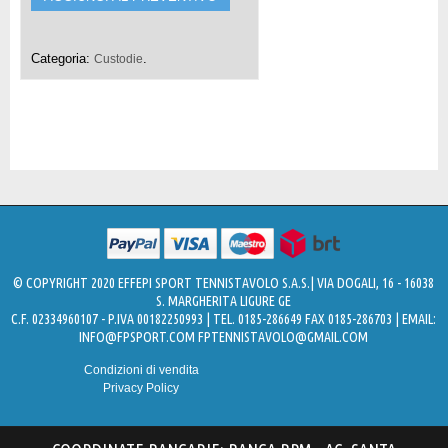
Categoria:
.
Custodie
© COPYRIGHT 2020 EFFEPI SPORT TENNISTAVOLO S.A.S.| VIA DOGALI, 16 - 16038
S. MARGHERITA LIGURE GE
C.F. 02334960107 - P.IVA 00182250993 | TEL. 0185-286649 FAX 0185-286703 | EMAIL:
INFO@FPSPORT.COM
FPTENNISTAVOLO@GMAIL.COM
Condizioni di vendita
Privacy Policy