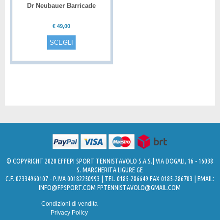
Dr Neubauer Barricade
€
49,00
SCEGLI
© COPYRIGHT 2020 EFFEPI SPORT TENNISTAVOLO S.A.S.| VIA DOGALI, 16 - 16038
S. MARGHERITA LIGURE GE
C.F. 02334960107 - P.IVA 00182250993 | TEL. 0185-286649 FAX 0185-286703 | EMAIL:
INFO@FPSPORT.COM
FPTENNISTAVOLO@GMAIL.COM
Condizioni di vendita
Privacy Policy