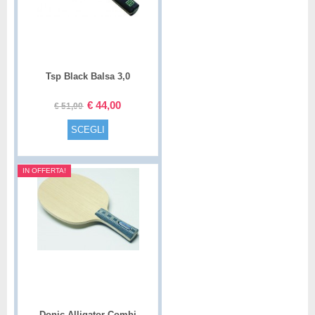
Tsp Black Balsa 3,0
€
44,00
€
51,00
SCEGLI
IN OFFERTA!
Donic Alligator Combi