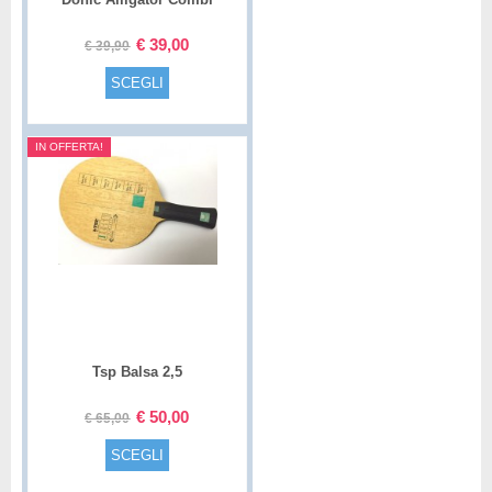
€
39,00
€
39,90
SCEGLI
IN OFFERTA!
Tsp Balsa 2,5
€
50,00
€
65,00
SCEGLI