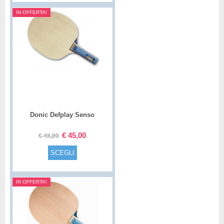
IN OFFERTA!
Donic Defplay Senso
€
45,00
€
48,90
SCEGLI
IN OFFERTA!